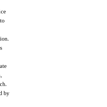
ice
to
e
ion.
s
ate
,
ch.
ed by