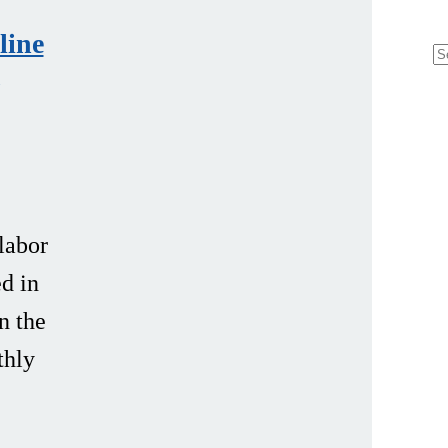
line
S
f
labor
d in
n the
thly