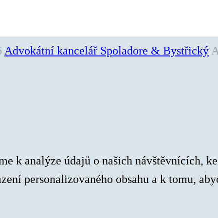
6
Advokátní kancelář Spoladore & Bystřický
A
e k analýze údajů o našich návštěvnících, ke
azení personalizovaného obsahu a k tomu, ab